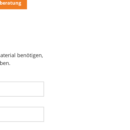
eberatung
terial benötigen,
aben.